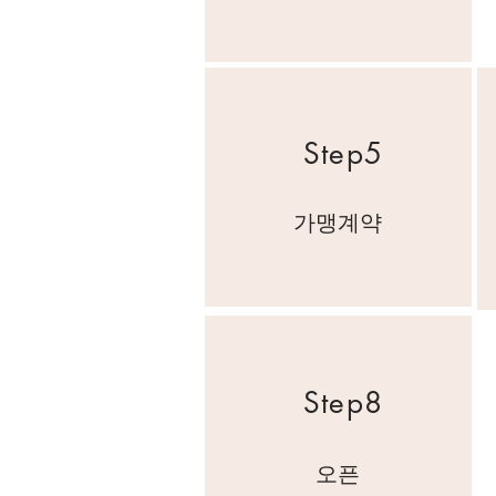
Step5
가맹계약
Step8
오픈