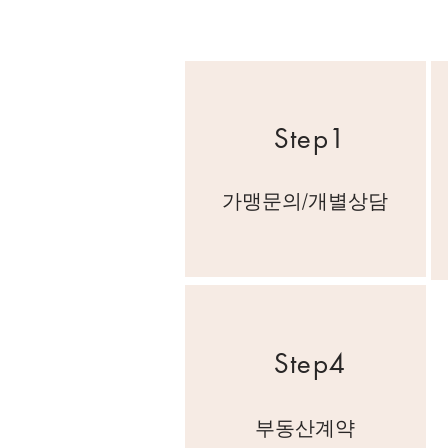
Step1
가맹문의/개별상담
Step4
​부동산계약