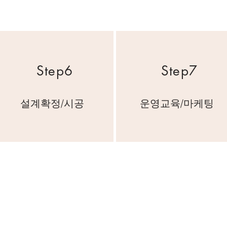
Step6
Step7
설계확정/시공
운영교육/마케팅