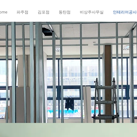
ome
파주점
김포점
동탄점
비상주사무실
인테리어공사