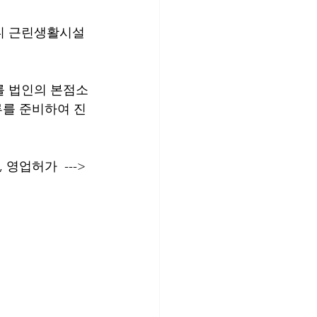
니 근린생활시설
를 법인의 본점소
류를 준비하여 진
영업허가  ---> 