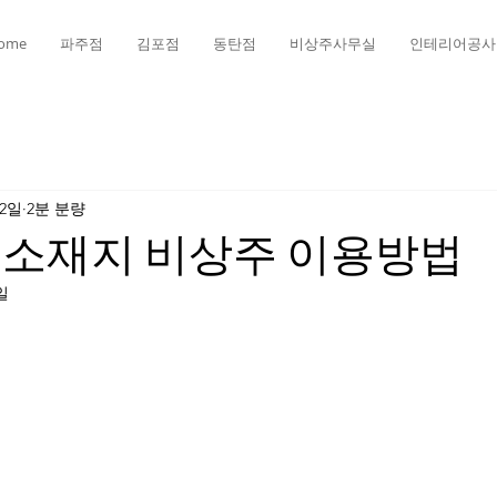
ome
파주점
김포점
동탄점
비상주사무실
인테리어공사
 2일
2분 분량
점소재지 비상주 이용방법
일